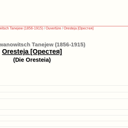
witsch Tanejew (1856-1915)
/
Ouvertüre
/
Oresteja [Орестея]
Iwanowitsch Tanejew (1856-1915)
Oresteja [Орестея]
(Die Oresteia)