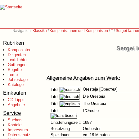
Navigation:
Klassika
/
Komponistinnen und Komponisten
/
T
/
Sergei Iwano
Rubriken
Sergei 
Komponisten
Dirigenten
Textdichter
Gattungen
Begriffe
Tempi
Allgemeine Angaben zum Werk:
Jahrestage
Kataloge
Oresteja [Орестея]
Titel
:
Einkaufen
Die Oresteia
Titel
:
CD-Tipps
The Oresteia
Titel
:
Angebote
Titel
L'Orestie
Service
:
Suchen
Entstehungszeit:
189?
Kontakt
Besetzung:
Orchester
Impressum
Datenschutz
Spieldauer:
ca. 18 Minuten