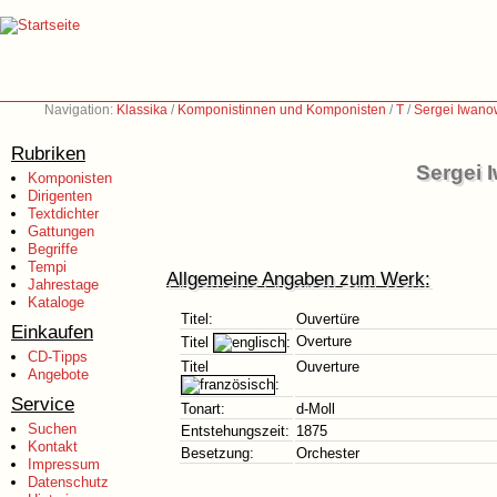
Navigation:
Klassika
/
Komponistinnen und Komponisten
/
T
/
Sergei Iwano
Rubriken
Sergei 
Komponisten
Dirigenten
Textdichter
Gattungen
Begriffe
Tempi
Allgemeine Angaben zum Werk:
Jahrestage
Kataloge
Titel:
Ouvertüre
Einkaufen
Overture
Titel
:
CD-Tipps
Titel
Ouverture
Angebote
:
Service
Tonart:
d-Moll
Suchen
Entstehungszeit:
1875
Kontakt
Besetzung:
Orchester
Impressum
Datenschutz