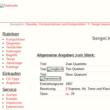
Navigation:
Klassika
/
Komponistinnen und Komponisten
/
T
/
Sergei Iwano
Rubriken
Sergei 
Komponisten
Dirigenten
Textdichter
Gattungen
Allgemeine Angaben zum Werk:
Begriffe
Tempi
Jahrestage
Titel:
Zwei Quartette
Kataloge
Two Quartets
Titel
:
Einkaufen
Titel
Deux Quatuors
:
CD-Tipps
Angebote
Entstehungszeit:
1907
Service
Besetzung:
2 Soprane, Alt, Tenor und Klavi
Opus:
op.
24
Suchen
Kontakt
Impressum
Datenschutz