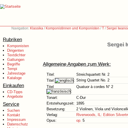
Navigation:
Klassika
/
Komponistinnen und Komponisten
/
T
/
Sergei Iwano
Rubriken
Sergei 
Komponisten
Dirigenten
Textdichter
Gattungen
Allgemeine Angaben zum Werk:
Begriffe
Tempi
Jahrestage
Titel:
Streichquartett Nr. 2
Kataloge
String Quartet No. 2
Titel
:
Einkaufen
Titel
Quatuor à cordes N° 2
:
CD-Tipps
Angebote
Tonart:
C-Dur
Service
Entstehungszeit:
1895
Besetzung:
2 Violinen, Viola und Violoncell
Suchen
Verlag:
Riverwoods, IL: Edition Silvertr
Kontakt
Impressum
Opus:
op.
5
Datenschutz