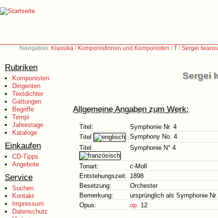
Navigation:
Klassika
/
Komponistinnen und Komponisten
/
T
/
Sergei Iwano
Rubriken
Sergei 
Komponisten
Dirigenten
Textdichter
Gattungen
Allgemeine Angaben zum Werk:
Begriffe
Tempi
Jahrestage
Titel:
Symphonie Nr. 4
Kataloge
Symphony No. 4
Titel
:
Einkaufen
Titel
Symphonie N° 4
:
CD-Tipps
Angebote
Tonart:
c-Moll
Service
Entstehungszeit:
1898
Besetzung:
Orchester
Suchen
Bemerkung:
ursprünglich als Symphonie Nr. 
Kontakt
Impressum
Opus:
op.
12
Datenschutz