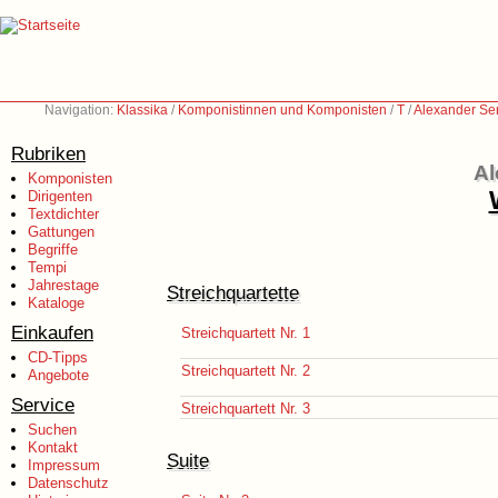
Navigation:
Klassika
/
Komponistinnen und Komponisten
/
T
/
Alexander Se
Rubriken
Al
Komponisten
Dirigenten
Textdichter
Gattungen
Begriffe
Tempi
Jahrestage
Streichquartette
Kataloge
Einkaufen
Streichquartett Nr. 1
CD-Tipps
Streichquartett Nr. 2
Angebote
Service
Streichquartett Nr. 3
Suchen
Kontakt
Suite
Impressum
Datenschutz