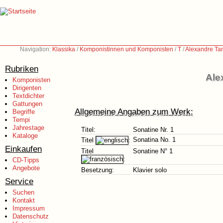
Navigation:
Klassika
/
Komponistinnen und Komponisten
/
T
/
Alexandre Ta
Rubriken
Ale
Komponisten
Dirigenten
Textdichter
Gattungen
Allgemeine Angaben zum Werk:
Begriffe
Tempi
Jahrestage
Titel:
Sonatine Nr. 1
Kataloge
Sonatina No. 1
Titel
:
Einkaufen
Titel
Sonatine N° 1
:
CD-Tipps
Angebote
Besetzung:
Klavier solo
Service
Suchen
Kontakt
Impressum
Datenschutz