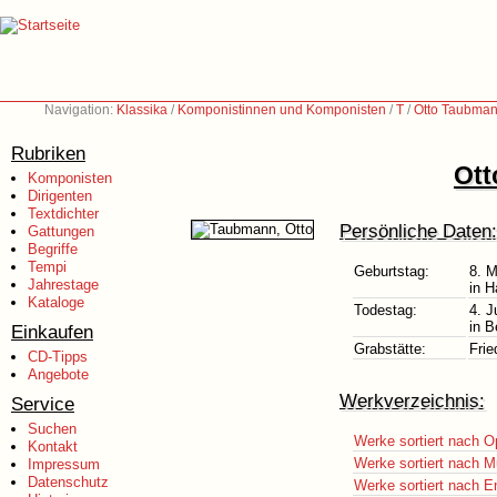
Navigation:
Klassika
/
Komponistinnen und Komponisten
/
T
/
Otto Taubman
Rubriken
Ott
Komponisten
Dirigenten
Textdichter
Persönliche Daten:
Gattungen
Begriffe
Tempi
Geburtstag:
8. 
Jahrestage
in 
Kataloge
Todestag:
4. J
in B
Einkaufen
Grabstätte:
Frie
CD-Tipps
Angebote
Werkverzeichnis:
Service
Suchen
Werke sortiert nach O
Kontakt
Werke sortiert nach M
Impressum
Datenschutz
Werke sortiert nach E