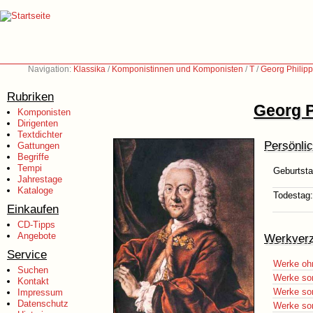
Navigation:
Klassika
/
Komponistinnen und Komponisten
/
T
/
Georg Philip
Rubriken
Georg P
Komponisten
Dirigenten
Textdichter
Persönli
Gattungen
Begriffe
Tempi
Geburtsta
Jahrestage
Kataloge
Todestag:
Einkaufen
CD-Tipps
Angebote
Werkverz
Service
Werke oh
Suchen
Werke sor
Kontakt
Werke sor
Impressum
Datenschutz
Werke sor