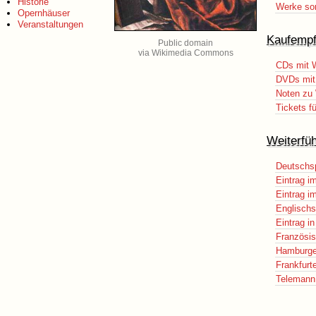
Historie
Werke sort
Opernhäuser
Veranstaltungen
Kaufempf
Public domain
via Wikimedia Commons
CDs mit 
DVDs mit
Noten zu 
Tickets f
Weiterfü
Deutschsp
Eintrag i
Eintrag i
Englischs
Eintrag i
Französis
Hamburger
Frankfurt
Telemann