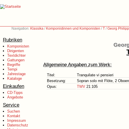
Navigation:
Klassika
/
Komponistinnen und Komponisten
/
T
/
Georg Philip
Rubriken
Georg
Komponisten
Dirigenten
Textdichter
Gattungen
Allgemeine Angaben zum Werk:
Begriffe
Tempi
Jahrestage
Titel:
Tranquilate vi pensieri
Kataloge
Besetzung:
Sopran solo mit Flöte, 2 Oboen,
Einkaufen
Opus:
TWV
21:105
CD-Tipps
Angebote
Service
Suchen
Kontakt
Impressum
Datenschutz