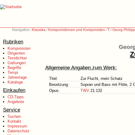
Navigation:
Klassika
/
Komponistinnen und Komponisten
/
T
/
Georg Philip
Rubriken
Georg
Komponisten
Z
Dirigenten
Textdichter
Gattungen
Allgemeine Angaben zum Werk:
Begriffe
Tempi
Jahrestage
Titel:
Zur Flucht, mein Schatz
Kataloge
Besetzung:
Sopran und Bass mit Flöte, 2 O
Einkaufen
Opus:
TWV
21:132
CD-Tipps
Angebote
Service
Suchen
Kontakt
Impressum
Datenschutz