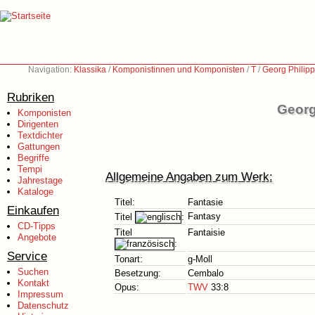
Navigation:
Klassika
/
Komponistinnen und Komponisten
/
T
/
Georg Philip
Rubriken
Georg
Komponisten
Dirigenten
Textdichter
Gattungen
Begriffe
Tempi
Allgemeine Angaben zum Werk:
Jahrestage
Kataloge
Titel:
Fantasie
Einkaufen
Fantasy
Titel
:
CD-Tipps
Titel
Fantaisie
Angebote
:
Service
Tonart:
g-Moll
Suchen
Besetzung:
Cembalo
Kontakt
Opus:
TWV
33:8
Impressum
Datenschutz