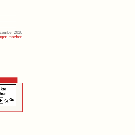
ezember 2018
ukte
her.
Go