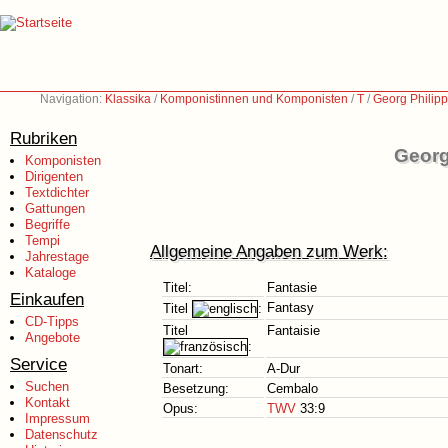
Navigation:
Klassika
/
Komponistinnen und Komponisten
/
T
/
Georg Philip
Rubriken
Georg
Komponisten
Dirigenten
Textdichter
Gattungen
Begriffe
Tempi
Allgemeine Angaben zum Werk:
Jahrestage
Kataloge
Titel:
Fantasie
Einkaufen
Fantasy
Titel
:
CD-Tipps
Titel
Fantaisie
Angebote
:
Service
Tonart:
A-Dur
Suchen
Besetzung:
Cembalo
Kontakt
Opus:
TWV
33:9
Impressum
Datenschutz