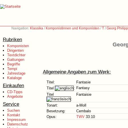
Navigation:
Klassika
/
Komponistinnen und Komponisten
/
T
/
Georg Philip
Rubriken
Georg
Komponisten
Dirigenten
Textdichter
Gattungen
Begriffe
Tempi
Allgemeine Angaben zum Werk:
Jahrestage
Kataloge
Titel:
Fantasie
Einkaufen
Fantasy
Titel
:
CD-Tipps
Titel
Fantaisie
Angebote
:
Service
Tonart:
a-Moll
Suchen
Besetzung:
Cembalo
Kontakt
Opus:
TWV
33:10
Impressum
Datenschutz