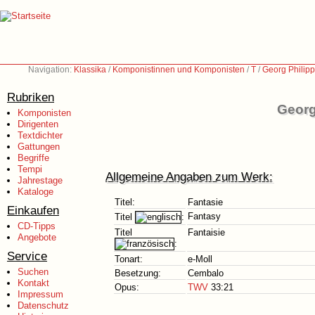
Navigation:
Klassika
/
Komponistinnen und Komponisten
/
T
/
Georg Philip
Rubriken
Georg
Komponisten
Dirigenten
Textdichter
Gattungen
Begriffe
Tempi
Allgemeine Angaben zum Werk:
Jahrestage
Kataloge
Titel:
Fantasie
Einkaufen
Fantasy
Titel
:
CD-Tipps
Titel
Fantaisie
Angebote
:
Service
Tonart:
e-Moll
Suchen
Besetzung:
Cembalo
Kontakt
Opus:
TWV
33:21
Impressum
Datenschutz