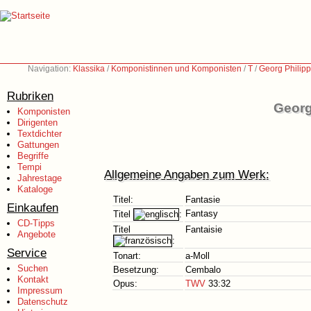
Navigation:
Klassika
/
Komponistinnen und Komponisten
/
T
/
Georg Philip
Rubriken
Georg
Komponisten
Dirigenten
Textdichter
Gattungen
Begriffe
Tempi
Allgemeine Angaben zum Werk:
Jahrestage
Kataloge
Titel:
Fantasie
Einkaufen
Fantasy
Titel
:
CD-Tipps
Titel
Fantaisie
Angebote
:
Service
Tonart:
a-Moll
Suchen
Besetzung:
Cembalo
Kontakt
Opus:
TWV
33:32
Impressum
Datenschutz