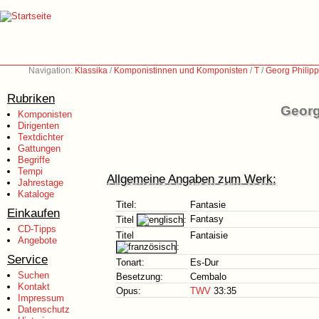
Navigation:
Klassika
/
Komponistinnen und Komponisten
/
T
/
Georg Philip
Rubriken
Georg
Komponisten
Dirigenten
Textdichter
Gattungen
Begriffe
Tempi
Allgemeine Angaben zum Werk:
Jahrestage
Kataloge
Titel:
Fantasie
Einkaufen
Fantasy
Titel
:
CD-Tipps
Titel
Fantaisie
Angebote
:
Service
Tonart:
Es-Dur
Suchen
Besetzung:
Cembalo
Kontakt
Opus:
TWV
33:35
Impressum
Datenschutz