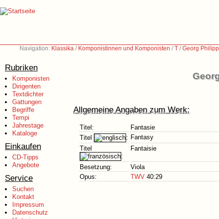
Navigation:
Klassika
/
Komponistinnen und Komponisten
/
T
/
Georg Philip
Rubriken
Georg
Komponisten
Dirigenten
Textdichter
Gattungen
Allgemeine Angaben zum Werk:
Begriffe
Tempi
Jahrestage
Titel:
Fantasie
Kataloge
Fantasy
Titel
:
Einkaufen
Titel
Fantaisie
:
CD-Tipps
Angebote
Besetzung:
Viola
Service
Opus:
TWV
40:29
Suchen
Kontakt
Impressum
Datenschutz