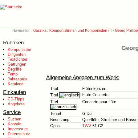
Navigation:
Klassika
/
Komponistinnen und Komponisten
/
T
/
Georg Philip
Rubriken
Georg
Komponisten
Dirigenten
Textdichter
Gattungen
Begriffe
Tempi
Allgemeine Angaben zum Werk:
Jahrestage
Kataloge
Titel:
Flötenkonzert
Einkaufen
Flute Concerto
Titel
:
CD-Tipps
Titel
Concerto pour flûte
Angebote
:
Service
Tonart:
G-Dur
Suchen
Besetzung:
Querflöte, Streicher und Basso
Kontakt
Opus:
TWV
51:G2
Impressum
Datenschutz