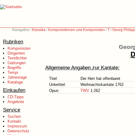
Navigation:
Klassika
/
Komponistinnen und Komponisten
/
T
/
Georg Philip
Rubriken
Georg
Komponisten
D
Dirigenten
Textdichter
Gattungen
Allgemeine Angaben zur Kantate:
Begriffe
Tempi
Jahrestage
Titel:
Der Herr hat offenbaret
Kataloge
Untertitel:
Weihnachtskantate 1762
Einkaufen
Opus:
TWV
1:262
CD-Tipps
Angebote
Service
Suchen
Kontakt
Impressum
Datenschutz