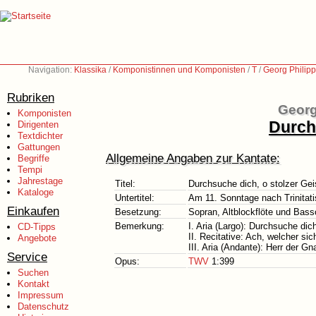
Navigation:
Klassika
/
Komponistinnen und Komponisten
/
T
/
Georg Philip
Rubriken
Georg
Komponisten
Durch
Dirigenten
Textdichter
Gattungen
Allgemeine Angaben zur Kantate:
Begriffe
Tempi
Jahrestage
Titel:
Durchsuche dich, o stolzer Gei
Kataloge
Untertitel:
Am 11. Sonntage nach Trinitati
Einkaufen
Besetzung:
Sopran, Altblockflöte und Bass
Bemerkung:
I. Aria (Largo): Durchsuche dich
CD-Tipps
II. Recitative: Ach, welcher sic
Angebote
III. Aria (Andante): Herr der G
Service
Opus:
TWV
1:399
Suchen
Kontakt
Impressum
Datenschutz