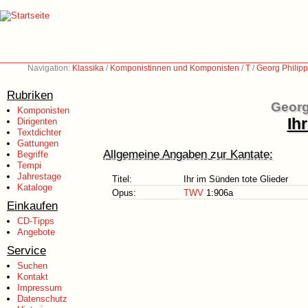
Navigation:
Klassika
/
Komponistinnen und Komponisten
/
T
/
Georg Philip
Rubriken
Georg
Komponisten
Ih
Dirigenten
Textdichter
Gattungen
Allgemeine Angaben zur Kantate:
Begriffe
Tempi
Jahrestage
Titel:
Ihr im Sünden tote Glieder
Kataloge
Opus:
TWV
1:906a
Einkaufen
CD-Tipps
Angebote
Service
Suchen
Kontakt
Impressum
Datenschutz