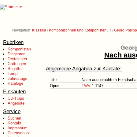
Navigation:
Klassika
/
Komponistinnen und Komponisten
/
T
/
Georg Philip
Rubriken
Georg
Komponisten
Nach aus
Dirigenten
Textdichter
Gattungen
Allgemeine Angaben zur Kantate:
Begriffe
Tempi
Jahrestage
Titel:
Nach ausgelochtem Feindschaf
Kataloge
Opus:
TWV
1:1147
Einkaufen
CD-Tipps
Angebote
Service
Suchen
Kontakt
Impressum
Datenschutz