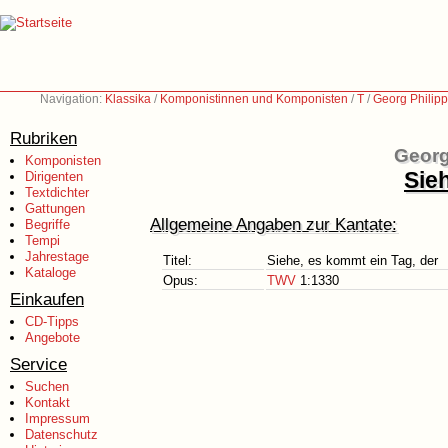
Navigation:
Klassika
/
Komponistinnen und Komponisten
/
T
/
Georg Philip
Rubriken
Georg
Komponisten
Sie
Dirigenten
Textdichter
Gattungen
Allgemeine Angaben zur Kantate:
Begriffe
Tempi
Jahrestage
Titel:
Siehe, es kommt ein Tag, der
Kataloge
Opus:
TWV
1:1330
Einkaufen
CD-Tipps
Angebote
Service
Suchen
Kontakt
Impressum
Datenschutz