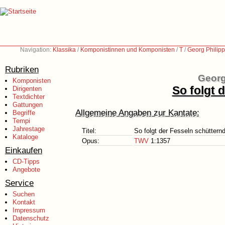
Navigation:
Klassika
/
Komponistinnen und Komponisten
/
T
/
Georg Philip
Rubriken
Georg
Komponisten
So folgt 
Dirigenten
Textdichter
Gattungen
Allgemeine Angaben zur Kantate:
Begriffe
Tempi
Jahrestage
Titel:
So folgt der Fesseln schüttern
Kataloge
Opus:
TWV
1:1357
Einkaufen
CD-Tipps
Angebote
Service
Suchen
Kontakt
Impressum
Datenschutz