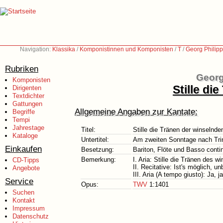
Navigation:
Klassika
/
Komponistinnen und Komponisten
/
T
/
Georg Philip
Rubriken
Georg
Komponisten
Stille di
Dirigenten
Textdichter
Gattungen
Allgemeine Angaben zur Kantate:
Begriffe
Tempi
Jahrestage
Titel:
Stille die Tränen der winselnd
Kataloge
Untertitel:
Am zweiten Sonntage nach Trin
Einkaufen
Besetzung:
Bariton, Flöte und Basso conti
Bemerkung:
I. Aria: Stille die Tränen des 
CD-Tipps
II. Recitative: Ist's möglich, 
Angebote
III. Aria (A tempo giusto): Ja,
Service
Opus:
TWV
1:1401
Suchen
Kontakt
Impressum
Datenschutz