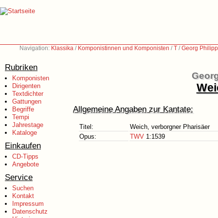
Navigation:
Klassika
/
Komponistinnen und Komponisten
/
T
/
Georg Philip
Rubriken
Georg
Komponisten
Wei
Dirigenten
Textdichter
Gattungen
Allgemeine Angaben zur Kantate:
Begriffe
Tempi
Jahrestage
Titel:
Weich, verborgner Pharisäer
Kataloge
Opus:
TWV
1:1539
Einkaufen
CD-Tipps
Angebote
Service
Suchen
Kontakt
Impressum
Datenschutz