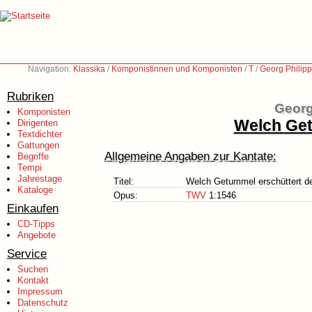
Navigation:
Klassika
/
Komponistinnen und Komponisten
/
T
/
Georg Philip
Rubriken
Georg
Komponisten
Welch Get
Dirigenten
Textdichter
Gattungen
Allgemeine Angaben zur Kantate:
Begriffe
Tempi
Jahrestage
Titel:
Welch Getummel erschüttert d
Kataloge
Opus:
TWV
1:1546
Einkaufen
CD-Tipps
Angebote
Service
Suchen
Kontakt
Impressum
Datenschutz