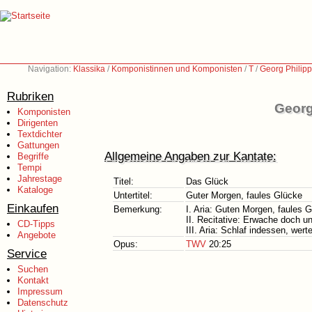
Navigation:
Klassika
/
Komponistinnen und Komponisten
/
T
/
Georg Philip
Rubriken
Georg
Komponisten
Dirigenten
Textdichter
Gattungen
Allgemeine Angaben zur Kantate:
Begriffe
Tempi
Jahrestage
Titel:
Das Glück
Kataloge
Untertitel:
Guter Morgen, faules Glücke
Einkaufen
Bemerkung:
I. Aria: Guten Morgen, faules 
II. Recitative: Erwache doch u
CD-Tipps
III. Aria: Schlaf indessen, wer
Angebote
Opus:
TWV
20:25
Service
Suchen
Kontakt
Impressum
Datenschutz