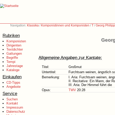
Navigation:
Klassika
/
Komponistinnen und Komponisten
/
T
/
Georg Philip
Rubriken
Georg
Komponisten
Dirigenten
Textdichter
Gattungen
Allgemeine Angaben zur Kantate:
Begriffe
Tempi
Jahrestage
Titel:
Großmut
Kataloge
Untertitel:
Furchtsam weinen, ängstlich 
Einkaufen
Bemerkung:
I. Aria: Furchtsam weinen, äng
II. Recitative: Ein Mann, der 
CD-Tipps
III. Aria: Der Himmel führt die
Angebote
Opus:
TWV
20:28
Service
Suchen
Kontakt
Impressum
Datenschutz