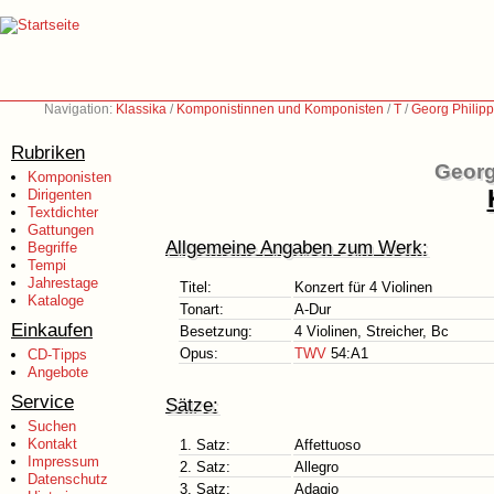
Navigation:
Klassika
/
Komponistinnen und Komponisten
/
T
/
Georg Philip
Rubriken
Georg
Komponisten
Dirigenten
Textdichter
Gattungen
Allgemeine Angaben zum Werk:
Begriffe
Tempi
Jahrestage
Titel:
Konzert für 4 Violinen
Kataloge
Tonart:
A-Dur
Einkaufen
Besetzung:
4 Violinen, Streicher, Bc
Opus:
TWV
54:A1
CD-Tipps
Angebote
Service
Sätze:
Suchen
Kontakt
1. Satz:
Affettuoso
Impressum
2. Satz:
Allegro
Datenschutz
3. Satz:
Adagio