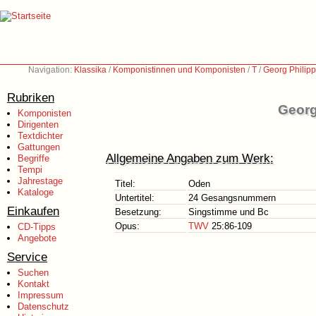
Navigation:
Klassika
/
Komponistinnen und Komponisten
/
T
/
Georg Philip
Rubriken
Georg
Komponisten
Dirigenten
Textdichter
Gattungen
Allgemeine Angaben zum Werk:
Begriffe
Tempi
Jahrestage
Titel:
Oden
Kataloge
Untertitel:
24 Gesangsnummern
Einkaufen
Besetzung:
Singstimme und Bc
Opus:
TWV
25:86-109
CD-Tipps
Angebote
Service
Suchen
Kontakt
Impressum
Datenschutz