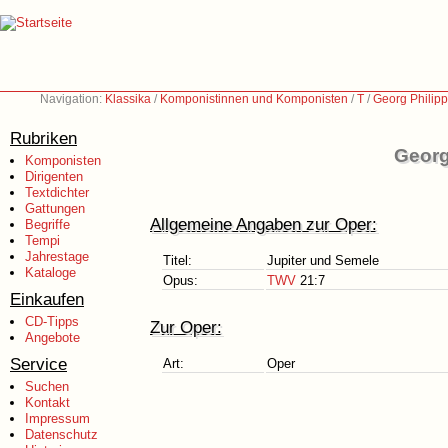
Navigation:
Klassika
/
Komponistinnen und Komponisten
/
T
/
Georg Philip
Rubriken
Georg
Komponisten
Dirigenten
Textdichter
Gattungen
Allgemeine Angaben zur Oper:
Begriffe
Tempi
Jahrestage
Titel:
Jupiter und Semele
Kataloge
Opus:
TWV
21:7
Einkaufen
CD-Tipps
Zur Oper:
Angebote
Service
Art:
Oper
Suchen
Kontakt
Impressum
Datenschutz