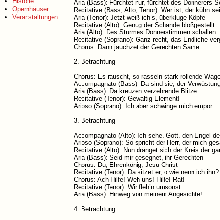
Historie
Aria (Bass): Fürchtet nur, fürchtet des Donnerers S
Opernhäuser
Recitative (Bass, Alto, Tenor): Wer ist, der kühn se
Veranstaltungen
Aria (Tenor): Jetzt weiß ich’s, überkluge Köpfe
Recitative (Alto): Genug der Schande bloßgestellt
Aria (Alto): Des Sturmes Donnerstimmen schallen
Recitative (Soprano): Ganz recht, das Endliche ver
Chorus: Dann jauchzet der Gerechten Same
2. Betrachtung
Chorus: Es rauscht, so rasseln stark rollende Wag
Accompagnato (Bass): Da sind sie, der Verwüstung
Aria (Bass): Da kreuzen verzehrende Blitze
Recitative (Tenor): Gewaltig Element!
Arioso (Soprano): Ich aber schwinge mich empor
3. Betrachtung
Accompagnato (Alto): Ich sehe, Gott, den Engel de
Arioso (Soprano): So spricht der Herr, der mich ges
Recitative (Alto): Nun dränget sich der Kreis der g
Aria (Bass): Seid mir gesegnet, ihr Gerechten
Chorus: Du, Ehrenkönig, Jesu Christ
Recitative (Tenor): Da sitzet er, o wie nenn ich ihn?
Chorus: Ach Hilfe! Weh uns! Hilfe! Rat!
Recitative (Tenor): Wir fleh’n umsonst
Aria (Bass): Hinweg von meinem Angesichte!
4. Betrachtung