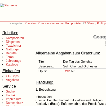
Navigation:
Klassika
/
Komponistinnen und Komponisten
/
T
/
Georg Philip
Rubriken
Georg
Komponisten
Dirigenten
Textdichter
Gattungen
Allgemeine Angaben zum Oratorium:
Begriffe
Tempi
Jahrestage
Titel:
Der Tag des Gerichts
Kataloge
Besetzung:
Soli, Chor und Orchester
Einkaufen
Opus:
TWV
6:8
CD-Tipps
Angebote
Handlung:
Service
1. Betrachtung
Suchen
Kontakt
Introduction
Impressum
Chorus: Der Herr kommt mit vieltausend Heiligen
Datenschutz
Recitative (Bass): Ruft immerhin, des Pöbels Wut