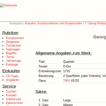
Navigation:
Klassika
/
Komponistinnen und Komponisten
/
T
/
Georg Philip
Rubriken
Georg
Komponisten
Dirigenten
Textdichter
Gattungen
Allgemeine Angaben zum Werk:
Begriffe
Tempi
Jahrestage
Titel:
Quartett
Kataloge
Tonart:
D-Dur
Einkaufen
Entstehungszeit:
1733
Besetzung:
2 Querflöten (oder Violinen), V
CD-Tipps
Angebote
Opus:
TWV
43:D2
Service
Sätze:
Suchen
Kontakt
Impressum
1. Satz:
Largo
Datenschutz
2. Satz:
Allegro