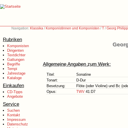
Navigation:
Klassika
/
Komponistinnen und Komponisten
/
T
/
Georg Philip
Rubriken
Georg
Komponisten
Dirigenten
Textdichter
Gattungen
Allgemeine Angaben zum Werk:
Begriffe
Tempi
Jahrestage
Titel:
Sonatine
Kataloge
Tonart:
D-Dur
Einkaufen
Besetzung:
Flöte (oder Violine) und Bc (ode
Opus:
TWV
41:D7
CD-Tipps
Angebote
Service
Suchen
Kontakt
Impressum
Datenschutz