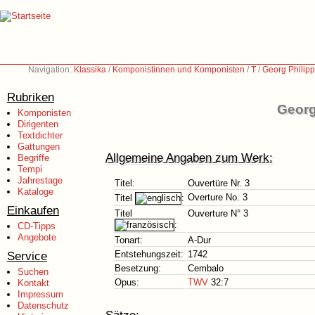
Navigation:
Klassika
/
Komponistinnen und Komponisten
/
T
/
Georg Philip
Rubriken
Georg
Komponisten
Dirigenten
Textdichter
Gattungen
Allgemeine Angaben zum Werk:
Begriffe
Tempi
Jahrestage
Titel:
Ouvertüre Nr. 3
Kataloge
Overture No. 3
Titel
:
Einkaufen
Titel
Ouverture N° 3
:
CD-Tipps
Angebote
Tonart:
A-Dur
Service
Entstehungszeit:
1742
Besetzung:
Cembalo
Suchen
Opus:
TWV
32:7
Kontakt
Impressum
Datenschutz