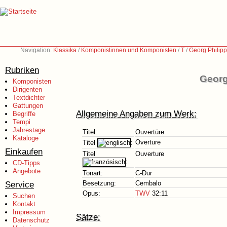
Navigation:
Klassika
/
Komponistinnen und Komponisten
/
T
/
Georg Philip
Rubriken
Georg
Komponisten
Dirigenten
Textdichter
Gattungen
Allgemeine Angaben zum Werk:
Begriffe
Tempi
Jahrestage
Titel:
Ouvertüre
Kataloge
Overture
Titel
:
Einkaufen
Titel
Ouverture
:
CD-Tipps
Angebote
Tonart:
C-Dur
Service
Besetzung:
Cembalo
Opus:
TWV
32:11
Suchen
Kontakt
Impressum
Sätze:
Datenschutz