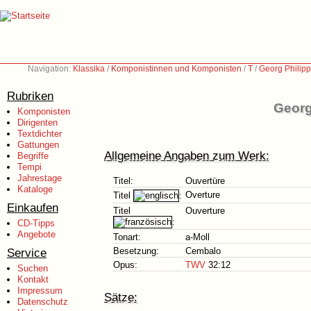
Navigation:
Klassika
/
Komponistinnen und Komponisten
/
T
/
Georg Philip
Rubriken
Georg
Komponisten
Dirigenten
Textdichter
Gattungen
Allgemeine Angaben zum Werk:
Begriffe
Tempi
Jahrestage
Titel:
Ouvertüre
Kataloge
Overture
Titel
:
Einkaufen
Titel
Ouverture
:
CD-Tipps
Angebote
Tonart:
a-Moll
Service
Besetzung:
Cembalo
Opus:
TWV
32:12
Suchen
Kontakt
Impressum
Sätze:
Datenschutz