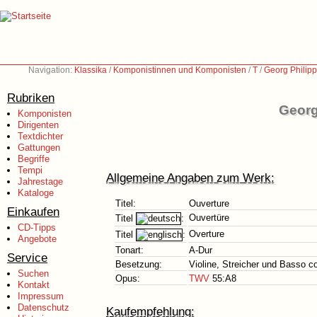
Navigation:
Klassika
/
Komponistinnen und Komponisten
/
T
/
Georg Philip
Rubriken
Georg
Komponisten
Dirigenten
Textdichter
Gattungen
Begriffe
Tempi
Allgemeine Angaben zum Werk:
Jahrestage
Kataloge
Titel:
Ouverture
Einkaufen
Ouvertüre
Titel
:
CD-Tipps
Overture
Titel
:
Angebote
Tonart:
A-Dur
Service
Besetzung:
Violine, Streicher und Basso c
Suchen
Opus:
TWV
55:A8
Kontakt
Impressum
Datenschutz
Kaufempfehlung: