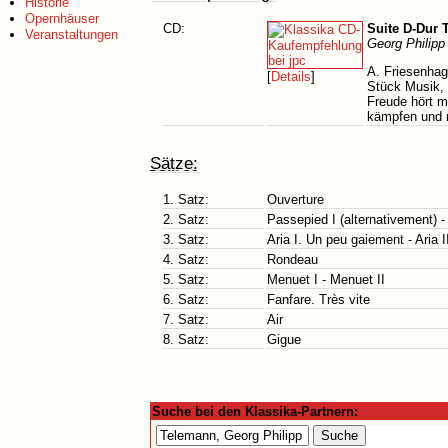
Historie
Opernhäuser
CD:
Suite D-Dur 
Veranstaltungen
Georg Philipp
A. Friesenhag
[
Details
]
Stück Musik, 
Freude hört m
kämpfen und m
Sätze:
1. Satz:
Ouverture
2. Satz:
Passepied I (alternativement) -
3. Satz:
Aria I. Un peu gaiement - Aria I
4. Satz:
Rondeau
5. Satz:
Menuet I - Menuet II
6. Satz:
Fanfare. Très vite
7. Satz:
Air
8. Satz:
Gigue
Suche bei den Klassika-Partnern: