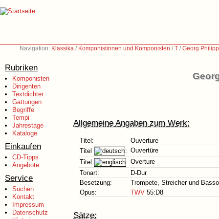
Navigation:
Klassika
/
Komponistinnen und Komponisten
/
T
/
Georg Philip
Rubriken
Georg
Komponisten
Dirigenten
Textdichter
Gattungen
Begriffe
Tempi
Allgemeine Angaben zum Werk:
Jahrestage
Kataloge
Titel:
Ouverture
Einkaufen
Ouvertüre
Titel
:
CD-Tipps
Overture
Titel
:
Angebote
Tonart:
D-Dur
Service
Besetzung:
Trompete, Streicher und Basso
Suchen
Opus:
TWV
55:D8
Kontakt
Impressum
Datenschutz
Sätze: