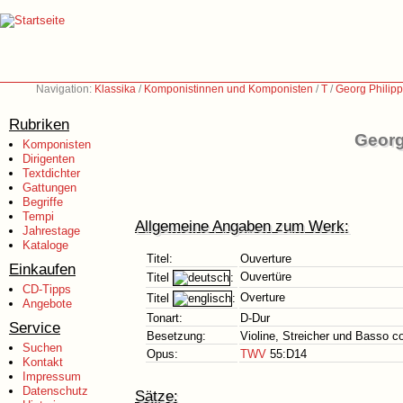
Navigation:
Klassika
/
Komponistinnen und Komponisten
/
T
/
Georg Philip
Rubriken
Georg
Komponisten
Dirigenten
Textdichter
Gattungen
Begriffe
Tempi
Allgemeine Angaben zum Werk:
Jahrestage
Kataloge
Titel:
Ouverture
Einkaufen
Ouvertüre
Titel
:
CD-Tipps
Overture
Titel
:
Angebote
Tonart:
D-Dur
Service
Besetzung:
Violine, Streicher und Basso c
Suchen
Opus:
TWV
55:D14
Kontakt
Impressum
Datenschutz
Sätze: