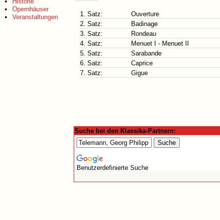
Historie
Opernhäuser
1. Satz:
Ouverture
Veranstaltungen
2. Satz:
Badinage
3. Satz:
Rondeau
4. Satz:
Menuet I - Menuet II
5. Satz:
Sarabande
6. Satz:
Caprice
7. Satz:
Gigue
Suche bei den Klassika-Partnern:
Benutzerdefinierte Suche