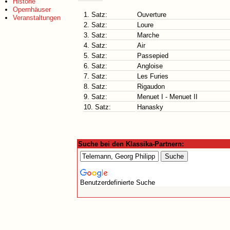
Historie
Opernhäuser
1. Satz:
Ouverture
Veranstaltungen
2. Satz:
Loure
3. Satz:
Marche
4. Satz:
Air
5. Satz:
Passepied
6. Satz:
Angloise
7. Satz:
Les Furies
8. Satz:
Rigaudon
9. Satz:
Menuet I - Menuet II
10. Satz:
Hanasky
Suche bei den Klassika-Partnern:
Benutzerdefinierte Suche