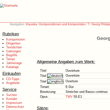
Navigation:
Klassika
/
Komponistinnen und Komponisten
/
T
/
Georg Philip
Rubriken
Georg
Komponisten
Dirigenten
Textdichter
Gattungen
Begriffe
Tempi
Allgemeine Angaben zum Werk:
Jahrestage
Kataloge
Titel:
Ouverture
Einkaufen
Ouvertüre
Titel
:
CD-Tipps
Overture
Titel
:
Angebote
Tonart:
E-Dur
Service
Besetzung:
Streicher und Basso continuo
Suchen
Opus:
TWV
55:E1
Kontakt
Impressum
Datenschutz
Sätze: