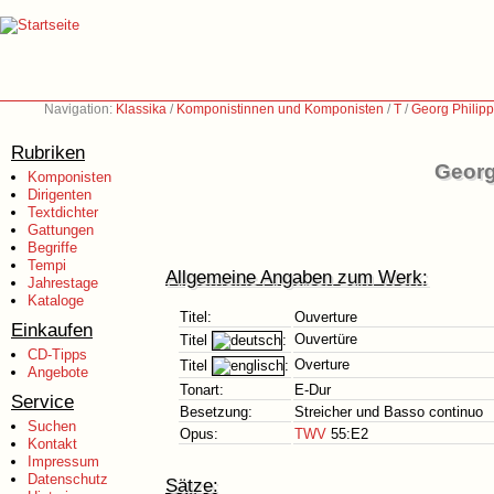
Navigation:
Klassika
/
Komponistinnen und Komponisten
/
T
/
Georg Philip
Rubriken
Georg
Komponisten
Dirigenten
Textdichter
Gattungen
Begriffe
Tempi
Allgemeine Angaben zum Werk:
Jahrestage
Kataloge
Titel:
Ouverture
Einkaufen
Ouvertüre
Titel
:
CD-Tipps
Overture
Titel
:
Angebote
Tonart:
E-Dur
Service
Besetzung:
Streicher und Basso continuo
Suchen
Opus:
TWV
55:E2
Kontakt
Impressum
Datenschutz
Sätze: