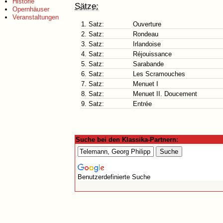
Historie
Sätze:
Opernhäuser
Veranstaltungen
1. Satz:
Ouverture
2. Satz:
Rondeau
3. Satz:
Irlandoise
4. Satz:
Réjouissance
5. Satz:
Sarabande
6. Satz:
Les Scramouches
7. Satz:
Menuet I
8. Satz:
Menuet II. Doucement
9. Satz:
Entrée
Suche bei den Klassika-Partnern:
Benutzerdefinierte Suche