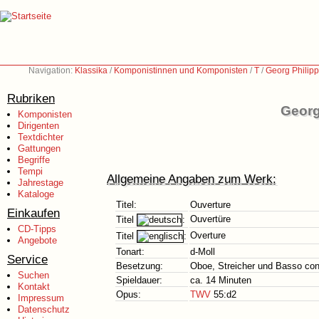
Navigation:
Klassika
/
Komponistinnen und Komponisten
/
T
/
Georg Philip
Rubriken
Georg
Komponisten
Dirigenten
Textdichter
Gattungen
Begriffe
Tempi
Allgemeine Angaben zum Werk:
Jahrestage
Kataloge
Titel:
Ouverture
Einkaufen
Ouvertüre
Titel
:
CD-Tipps
Overture
Titel
:
Angebote
Tonart:
d-Moll
Service
Besetzung:
Oboe, Streicher und Basso con
Suchen
Spieldauer:
ca. 14 Minuten
Kontakt
Opus:
TWV
55:d2
Impressum
Datenschutz