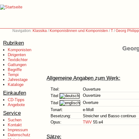
Navigation:
Klassika
/
Komponistinnen und Komponisten
/
T
/
Georg Philip
Rubriken
Georg
Komponisten
Dirigenten
Textdichter
Gattungen
Begriffe
Tempi
Allgemeine Angaben zum Werk:
Jahrestage
Kataloge
Titel:
Ouverture
Einkaufen
Ouvertüre
Titel
:
CD-Tipps
Overture
Titel
:
Angebote
Tonart:
e-Moll
Service
Besetzung:
Streicher und Basso continuo
Suchen
Opus:
TWV
55:e4
Kontakt
Impressum
Datenschutz
Sätze: