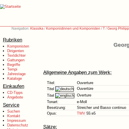
Navigation:
Klassika
/
Komponistinnen und Komponisten
/
T
/
Georg Philip
Rubriken
Georg
Komponisten
Dirigenten
Textdichter
Gattungen
Begriffe
Tempi
Allgemeine Angaben zum Werk:
Jahrestage
Kataloge
Titel:
Ouverture
Einkaufen
Ouvertüre
Titel
:
CD-Tipps
Overture
Titel
:
Angebote
Tonart:
e-Moll
Service
Besetzung:
Streicher und Basso continuo
Suchen
Opus:
TWV
55:e5
Kontakt
Impressum
Datenschutz
Sätze: