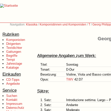
Navigation:
Klassika
/
Komponistinnen und Komponisten
/
T
/
Georg Philip
Rubriken
Georg
Komponisten
Dirigenten
Textdichter
Gattungen
Allgemeine Angaben zum Werk:
Begriffe
Tempi
Jahrestage
Titel:
Sonntag
Kataloge
Tonart:
D-Dur
Einkaufen
Besetzung:
Violine, Viola und Basso conti
Opus:
TWV
42:D7
CD-Tipps
Angebote
Service
Sätze:
Suchen
Kontakt
1. Satz:
Introduzione settima: Largo – 
Impressum
2. Satz:
Andante
Datenschutz
3. Satz:
Moderato