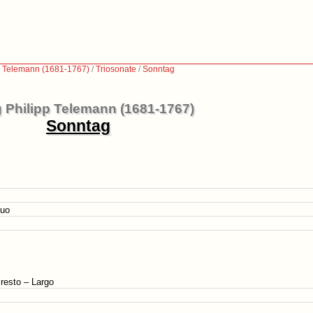
p Telemann (1681-1767)
/
Triosonate
/
Sonntag
 Philipp Telemann (1681-1767)
Sonntag
nuo
Presto – Largo