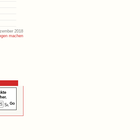
ezember 2018
ukte
her.
Go