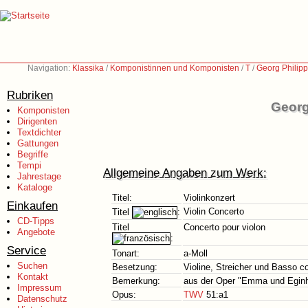
Navigation:
Klassika
/
Komponistinnen und Komponisten
/
T
/
Georg Philip
Rubriken
Georg
Komponisten
Dirigenten
Textdichter
Gattungen
Begriffe
Tempi
Allgemeine Angaben zum Werk:
Jahrestage
Kataloge
Titel:
Violinkonzert
Einkaufen
Violin Concerto
Titel
:
CD-Tipps
Titel
Concerto pour violon
Angebote
:
Service
Tonart:
a-Moll
Suchen
Besetzung:
Violine, Streicher und Basso c
Kontakt
Bemerkung:
aus der Oper "Emma und Egin
Impressum
Opus:
TWV
51:a1
Datenschutz