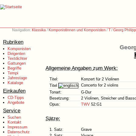
Navigation:
Klassika
/
Komponistinnen und Komponisten
/
T
/
Georg Philip
Rubriken
Georg
Komponisten
Dirigenten
Textdichter
Gattungen
Allgemeine Angaben zum Werk:
Begriffe
Tempi
Jahrestage
Titel:
Konzert für 2 Violinen
Kataloge
Concerto for 2 violins
Titel
:
Einkaufen
Tonart:
G-Dur
CD-Tipps
Besetzung:
2 Violinen, Streicher und Bass
Angebote
Opus:
TWV
52:G1
Service
Suchen
Sätze:
Kontakt
Impressum
1. Satz:
Grave
Datenschutz
2. Satz:
Vivace